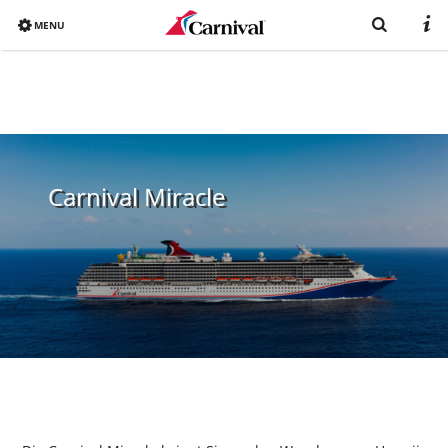
MENU
Overview
Bereits gebucht
Reiseziele
Carnival Miracle
Buchen
Schiffe
Urlaub mit Carnival
Katalog