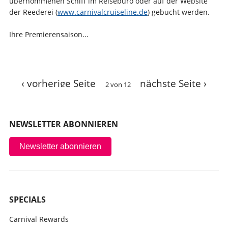
übernommenen Schiff im Reisebüro oder auf der Website
der Reederei (
www.carnivalcruiseline.de
) gebucht werden.
Ihre Premierensaison...
‹ vorherige Seite
nächste Seite ›
2 von 12
NEWSLETTER ABONNIEREN
Newsletter abonnieren
SPECIALS
Carnival Rewards