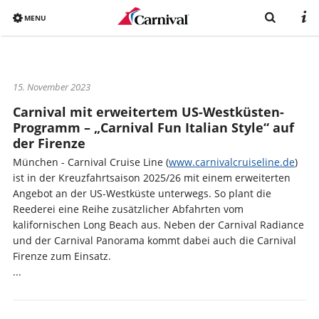
MENU
Overview
15. November 2023
Bereits gebucht
Carnival mit erweitertem US-Westküsten-
Reiseziele
Programm – „Carnival Fun Italian Style“ auf
der Firenze
Buchen
München - Carnival Cruise Line (
www.carnivalcruiseline.de
)
Schiffe
ist in der Kreuzfahrtsaison 2025/26 mit einem erweiterten
Angebot an der US-Westküste unterwegs. So plant die
Urlaub mit Carnival
Reederei eine Reihe zusätzlicher Abfahrten vom
kalifornischen Long Beach aus. Neben der Carnival Radiance
Katalog
und der Carnival Panorama kommt dabei auch die Carnival
Firenze zum Einsatz.
...