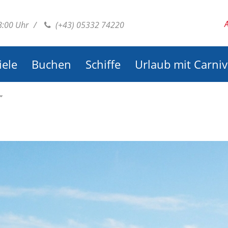
18:00 Uhr
/
(+43) 05332 74220
iele
Buchen
Schiffe
Urlaub mit Carniv