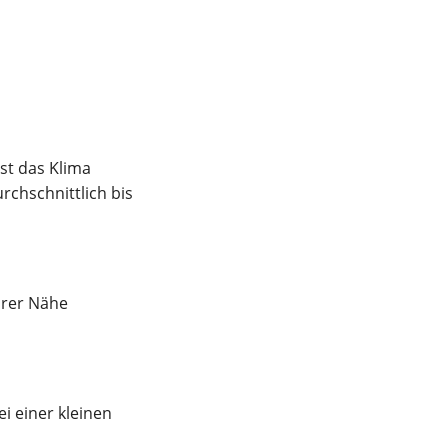
st das Klima
chschnittlich bis
arer Nähe
i einer kleinen