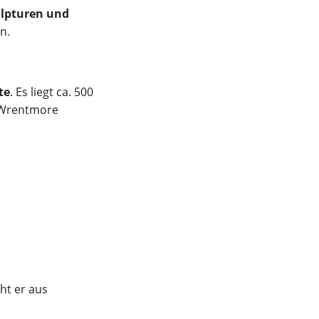
ulpturen und
en.
te
. Es liegt ca. 500
n Wrentmore
ht er aus