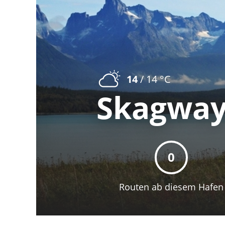
14
/ 14 °C
Skagwa
0
Routen ab diesem Hafen