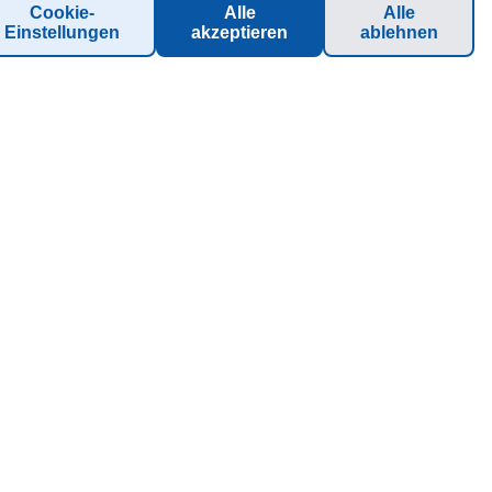
Cookie-
Alle
Alle
Einstellungen
akzeptieren
ablehnen
SPECIALS
Carnival Rewards
Celebration Key - Unser neues Reiseziel
Early Saver - Frühbucherspecial
Gruppen-/Charteranfragen
Kabinengrüße
Karriere
URLAUB MIT CARNIVAL
Speisen & Getränke
Ihr Zuhause auf See
Aktivitäten an Bord