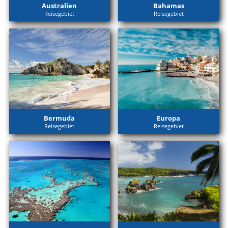
Australien
Bahamas
Reisegebiet
Reisegebiet
Bermuda
Europa
Reisegebiet
Reisegebiet