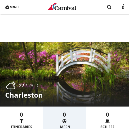
MENU
Overview
Bereits gebucht
Reiseziele
Buchen
Schiffe
Urlaub mit Carnival
27
/ 23 °C
Katalog
Charleston
0
0
0
ITINERARIES
HÄFEN
SCHIFFE