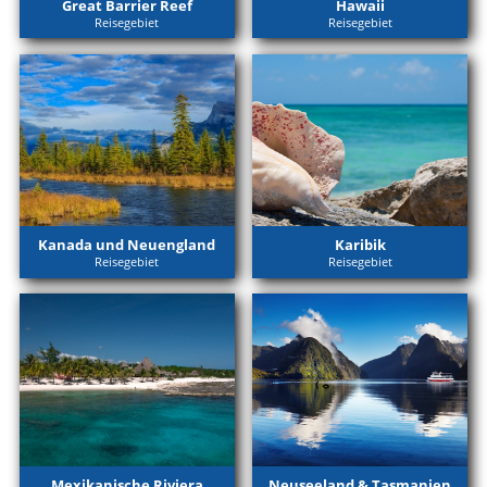
Great Barrier Reef
Hawaii
Reisegebiet
Reisegebiet
Kanada und Neuengland
Karibik
Reisegebiet
Reisegebiet
Mexikanische Riviera
Neuseeland & Tasmanien