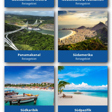
Reisegebiet
Reisegebiet
Panamakanal
Südamerika
Reisegebiet
Reisegebiet
Südkaribik
Südpazifik